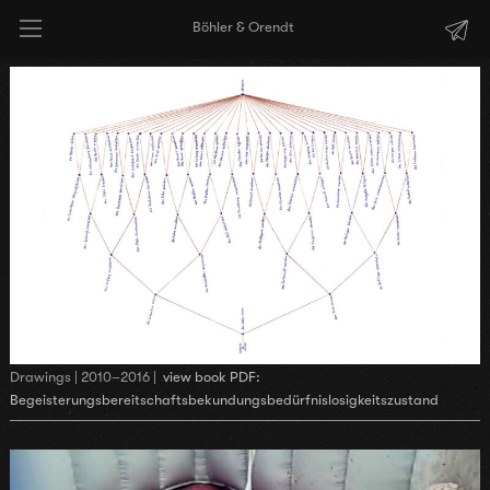
Böhler & Orendt
Drawings | 2010–2016 |
view book PDF:
Begeisterungsbereitschaftsbekundungsbedürfnislosigkeitszustand